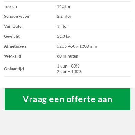
Toeren
140 tpm
Schoon water
2,2 liter
Vuil water
3 liter
Gewicht
21,3 kg
Afmetingen
520 x 450 x 1200 mm
Werktijd
80 minuten
1 uur – 80%
Oplaadtijd
2 uur – 100%
Vraag een offerte aan