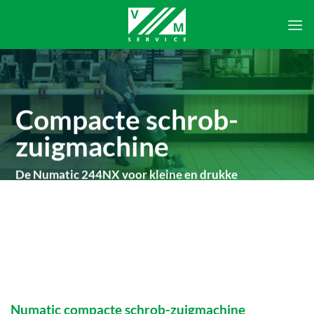
Ga
naar
inhoud
Compacte schrob-
zuigmachine
De Numatic 244NX voor kleine en drukke
oppervlakken
Numatic compacte schrob-zuigmachine